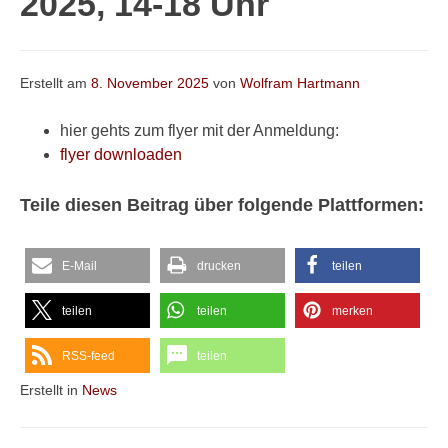
2025, 14-18 Uhr
Erstellt am
8. November 2025
von
Wolfram Hartmann
hier gehts zum flyer mit der Anmeldung:
flyer downloaden
Teile diesen Beitrag über folgende Plattformen:
E-Mail
drucken
teilen
teilen
teilen
merken
RSS-feed
teilen
Erstellt in
News