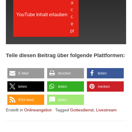
YouTube Inhalt erlauben
Teile diesen Beitrag über folgende Plattformen:
E-Mail
drucken
teilen
teilen
teilen
merken
RSS-feed
teilen
Erstellt in
Onlineangebot
Tagged
Gottesdienst
,
Livestream