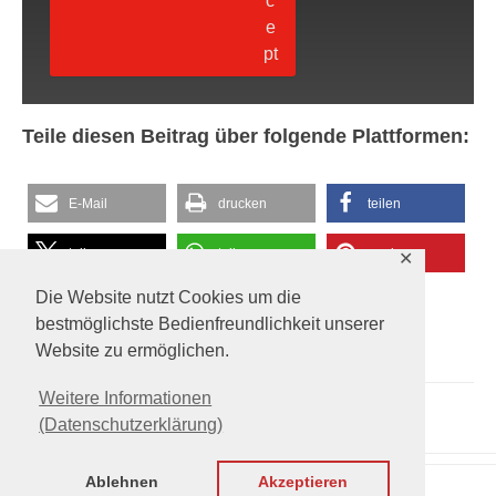
Teile diesen Beitrag über folgende Plattformen:
E-Mail
drucken
teilen
teilen
teilen
merken
✕
Die Website nutzt Cookies um die
RSS-feed
teilen
bestmöglichste Bedienfreundlichkeit unserer
Erstellt in
Onlineangebot
Tagged
Erstkommunion2023
Website zu ermöglichen.
Weitere Informationen
(Datenschutzerklärung)
Ablehnen
Akzeptieren
Theme: Overlay by
Kaira
.
2022 St.Paulus.