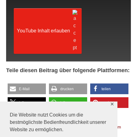
YouTube Inhalt erlauben
Teile diesen Beitrag über folgende Plattformen:
E-Mail
drucken
teilen
teilen
teilen
merken
✕
Die Website nutzt Cookies um die
RSS-feed
teilen
bestmöglichste Bedienfreundlichkeit unserer
Erstellt in
Onlineangebot
Tagged
Gottesdienst
,
Livestream
Website zu ermöglichen.