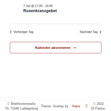
Juli
7 Juli @ 17:00
-
18:00
Naviga
Rosenkranzgebet
2026
Vorheriger Tag
Nächster Tag
Kalender abonnieren
Beethovenstraße
2022
Theme: Overlay by
Kaira
.
70, 71640 Ludwigsburg
St.Paulus.