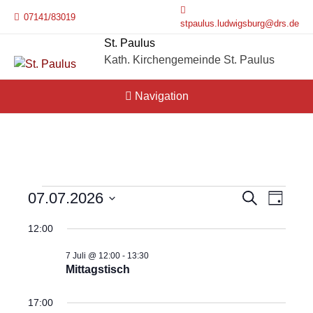
Skip
07141/83019
to
stpaulus.ludwigsburg@drs.de
content
St. Paulus
Kath. Kirchengemeinde St. Paulus
Navigation
07.07.2026
Suche
Veranstaltungen
Ver
Verans
Tag
Datum
Ans
12:00
Suche
wählen.
für
7 Juli @ 12:00
-
13:30
Nav
und
Mittagstisch
7.
Ansich
17:00