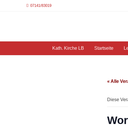
07141/83019
Kath. Kirche LB
Startseite
L
« Alle Ve
Diese Vera
Wor