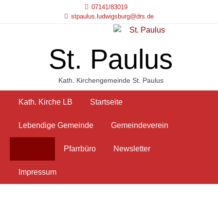
Skip
07141/83019
to
stpaulus.ludwigsburg@drs.de
content
St. Paulus
Kath. Kirchengemeinde St. Paulus
Kath. Kirche LB
Startseite
Lebendige Gemeinde
Gemeindeverein
Termine
Pfarrbüro
Newsletter
Impressum