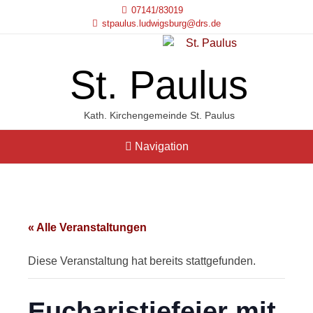
Skip
07141/83019
to
stpaulus.ludwigsburg@drs.de
content
St. Paulus
Kath. Kirchengemeinde St. Paulus
Navigation
« Alle Veranstaltungen
Diese Veranstaltung hat bereits stattgefunden.
Eucharistiefeier mit